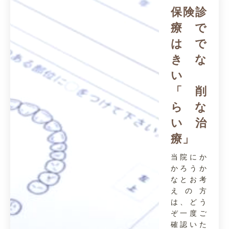
保険診
療で
はで
きな
い
「削
らな
い治
療」
当院にか
かろうか
なとお考
えの方
は、どう
ぞ一度ご
確認いた