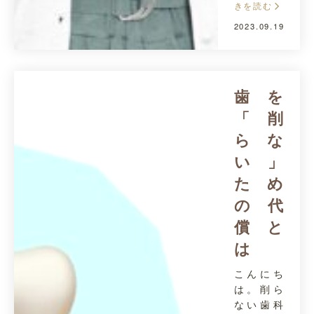
きを読む
2023.09.19
歯を
「削
らな
い」
ため
の代
償と
は
こんにち
は。削ら
ない歯科