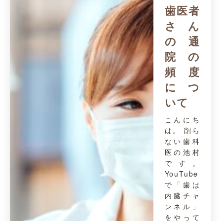
歯医者
さん
の通
院の
頻度
につ
いて
こんにち
は。 削ら
ない歯科
医の池村
です。
YouTube
で「歯は
内臓チャ
ンネル」
をやって