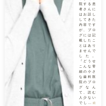
院する患
者さんに
はお話し
してきた
内容です
が、ブロ
グには記
載したこ
とはあり
ませんで
した。
『どうせ
こんな零
細の小さ
な歯科医
院のブロ
グなん
て、読む
人少ない
でし…
続