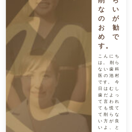
削ら
ない
のが
お勧
めで
す。
こんにち
は。 削ら
ない歯科
医の池村
です。 今
日はむし
歯だよっ
て言われ
ても慌て
て削らな
い方が良
いよ、と