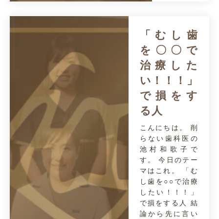
「むし歯
を〇〇で
治療した
い！！！」
で損をす
る人
こんにちは。 削
らない歯科医の
池村和歌子で
す。 今日のテー
マはこれ。 「む
し歯を○○で治療
したい！！！」
で損をする人 結
論から先に言い