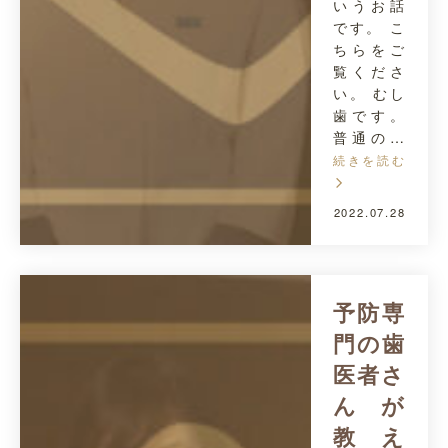
いうお話
です。 こ
ちらをご
覧くださ
い。 むし
歯です。
普通の…
続きを読む
2022.07.28
予防専
門の歯
医者さ
んが
教え