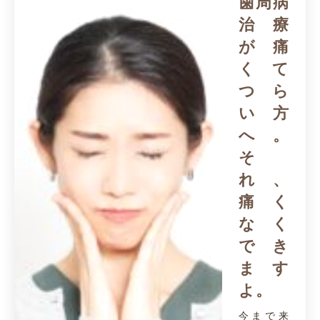
歯周病
治療
が痛
くて
つら
い方
へ。
そ
れ、
痛く
なく
でき
ます
よ。
今まで来