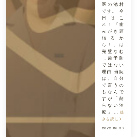
医の池村
です。 今
日はこ
れ！ 「歯
みがき頑
張るか
ら！」は
完璧なむ
し歯予防
ではない
理由 当院
は、自分
で言うの
もなんで
すが「削
らない治
療」…
続
きを読む
2022.06.30