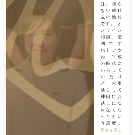
は。 削ら
ない歯科
医の池村
です。 オ
ンライン
相談、便
利です
ね！ いや
ね、平成
の時代に
いらして
いたけ
ど、お引
越しして
神田にお
越しにな
れなくな
ったとい
う患者…
続きを読む