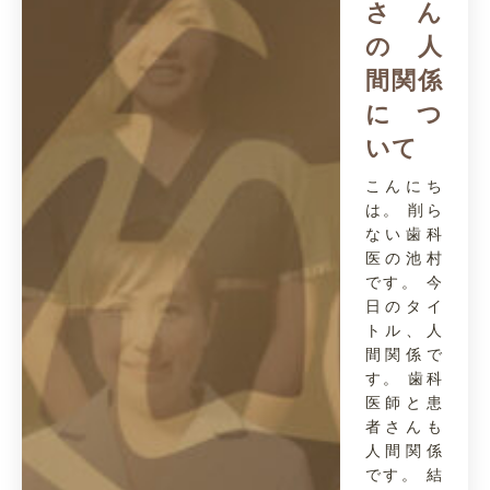
さん
の人
間関係
につ
いて
こんにち
は。 削ら
ない歯科
医の池村
です。 今
日のタイ
トル、人
間関係で
す。 歯科
医師と患
者さんも
人間関係
です。 結