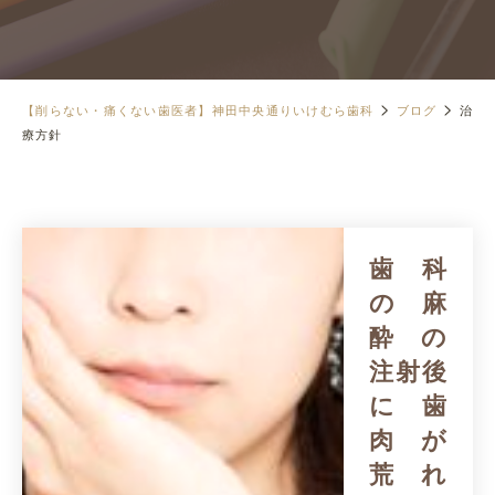
>
>
【削らない・痛くない歯医者】神田中央通りいけむら歯科
ブログ
治
療方針
歯科
の麻
酔の
注射後
に歯
肉が
荒れ