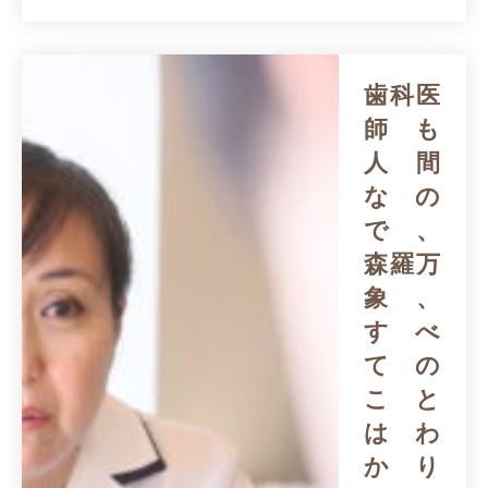
歯科医
師も
人間
なの
で、
森羅万
象、
すべ
ての
こと
はわ
かり