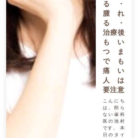
る・
腫れ
る・
治療後
もい
つま
でも
痛い
人は
要注意
こんにち
は。削ら
ない歯科
医の池村
です。 本
日のタイ