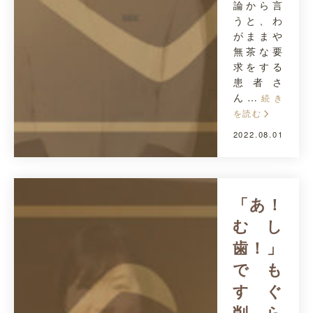
論から言
うと、わ
がままや
無茶な要
求をする
患者さ
ん…
続き
を読む
2022.08.01
「あ！
むし
歯！」
でも
すぐ