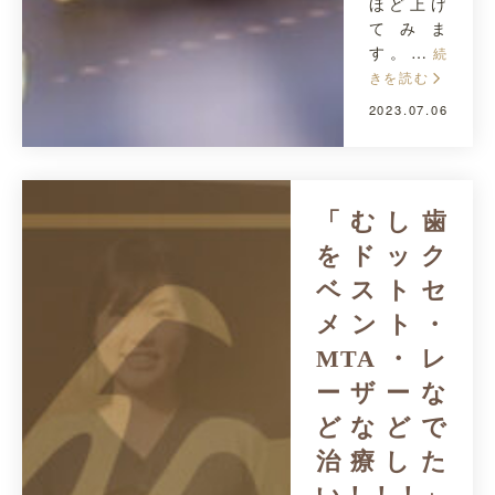
ほど上げ
てみま
す。…
続
きを読む
2023.07.06
「むし歯
をドック
ベストセ
メント・
MTA・レ
ーザーな
どなどで
治療した