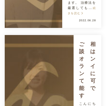
ます。 治療法を
厳選しても…
続
きを読む
2022.06.28
ご相
談は
オン
ライ
ンに
て可
能で
す
こんにち