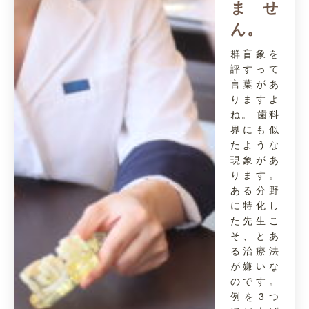
ませ
ん。
群盲象を
評すって
言葉があ
りますよ
ね。 歯科
界にも似
たような
現象があ
ります。
ある分野
に特化し
た先生こ
そ、とあ
る治療法
が嫌いな
のです。
例を3つ