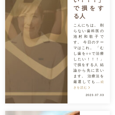
い！！！」
で損をす
る人
こんにちは。 削
らない歯科医の
池村和歌子で
す。 今日のテー
マはこれ。 「む
し歯を○○で治療
したい！！！」
で損をする人 結
論から先に言い
ます。 治療法を
厳選しても…
続
きを読む
2023.07.03