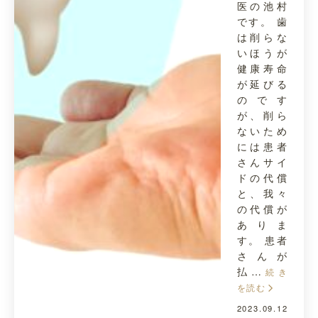
医の池村
です。 歯
は削らな
いほうが
健康寿命
が延びる
のです
が、削ら
ないため
には患者
さんサイ
ドの代償
と、我々
の代償が
ありま
す。 患者
さんが
払…
続き
を読む
2023.09.12