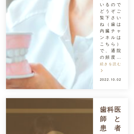
いるので
どうぞご
覧下さい
ね（歯は
内臓チャ
ンネルは
こちら）
で、通院
の頻度…
続きを読む
2022.10.02
歯科医
師と
患者