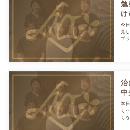
勉
け
今
見
プ
治
中
本
く
く