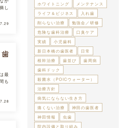
なか
ホワイトニング
メンテナンス
摘し
ライフ＆ビジネス
入れ歯
削らない治療
勉強会／研修
7.29
危険な歯科治療
口臭ケア
実績
小児歯科
新日本橋の歯医者
日常
ら歯
根幹治療
歯並び
歯周病
歯科ドック
は最
殺菌水（POICウォーター）
間も
治療方針
病気にならない生き方
7.28
痛くない治療
神田の歯医者
神田情報
虫歯
院内設備と取り組み