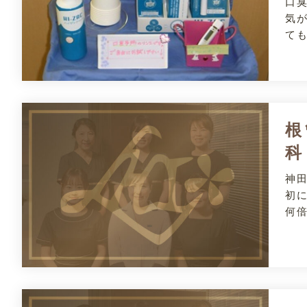
口
気
て
根
科
神
初
何倍