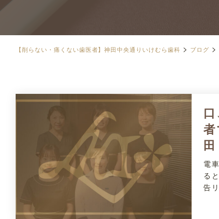
>
>
【削らない・痛くない歯医者】神田中央通りいけむら歯科
ブログ
口
者
田
電
る
告リ