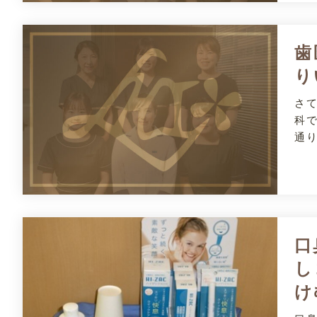
歯
り
さ
科
通
口
し
け