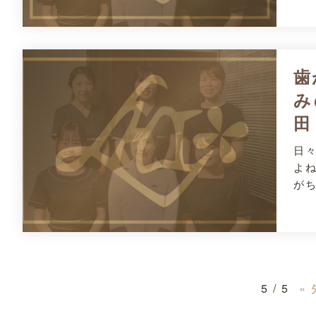
歯
み
田
日
よ
が
5 / 5
«