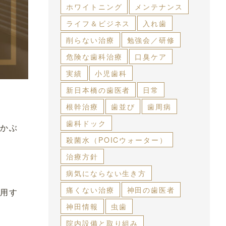
ホワイトニング
メンテナンス
ライフ＆ビジネス
入れ歯
削らない治療
勉強会／研修
危険な歯科治療
口臭ケア
実績
小児歯科
新日本橋の歯医者
日常
根幹治療
歯並び
歯周病
歯科ドック
のかぶ
殺菌水（POICウォーター）
治療方針
病気にならない生き方
痛くない治療
神田の歯医者
使用す
神田情報
虫歯
院内設備と取り組み