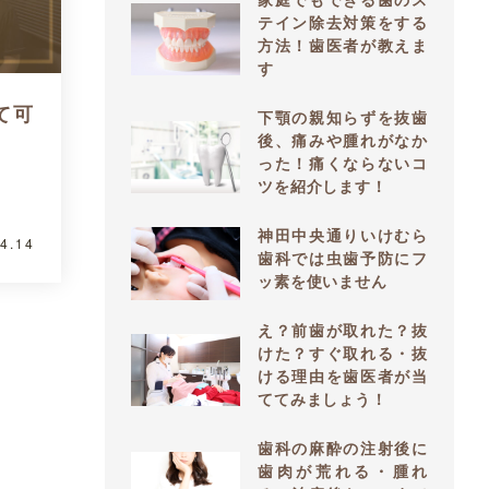
家庭でもできる歯のス
テイン除去対策をする
方法！歯医者が教えま
す
て可
下顎の親知らずを抜歯
後、痛みや腫れがなか
った！痛くならないコ
ツを紹介します！
神田中央通りいけむら
4.14
歯科では虫歯予防にフ
ッ素を使いません
え？前歯が取れた？抜
けた？すぐ取れる・抜
ける理由を歯医者が当
ててみましょう！
歯科の麻酔の注射後に
歯肉が荒れる・腫れ